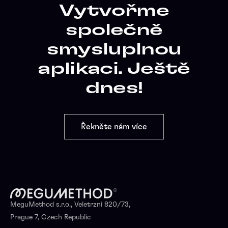
Vytvořme
společně
smysluplnou
aplikaci. Ještě
dnes!
Řekněte nám více
Řekněte nám více
MeguMethod s.r.o., Veletrzni 820/73,
Prague 7, Czech Republic