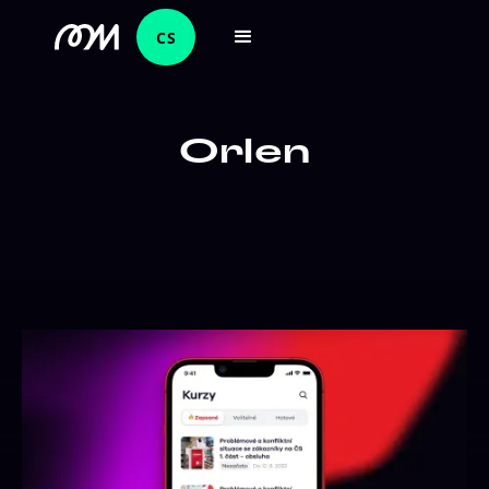
CS
Orlen