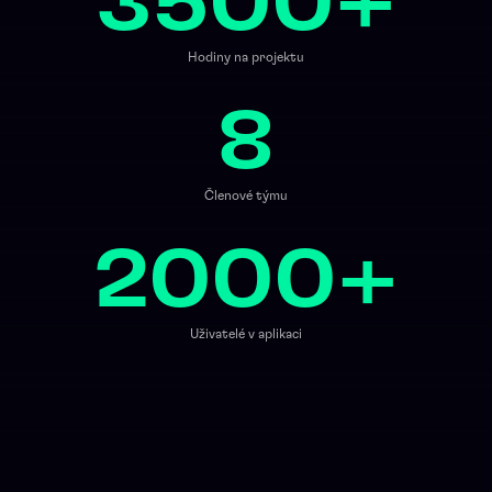
3500+
Hodiny na projektu
8
Členové týmu
2000+
Uživatelé v aplikaci