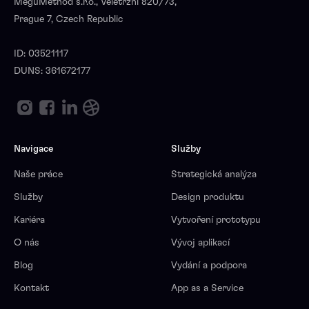
MeguMethod s.r.o., Veletrzni 820/73,
Prague 7, Czech Republic
ID: 03521117
DUNS: 361672177
Navigace
Služby
Naše práce
Strategická analýza
Služby
Design produktu
Kariéra
Vytvoření prototypu
O nás
Vývoj aplikací
Blog
Vydání a podpora
Kontakt
App as a Service