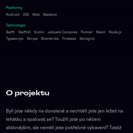
Platformy
Android
iOS
Web
Backend
Technologie
Swift
SwiftUI
Kotlin
Jetpack Compose
Flutter
React
Node.js
Typescript
Stripe
Sharetribe
Firebase
Sendgrid
O projektu
Byli jste někdy na dovolené a nechtěli jste jen ležet na
lehátku a opalovat se? Toužili jste po něčem
aktivnějším, ale neměli jste potřebné vybavení? Totéž